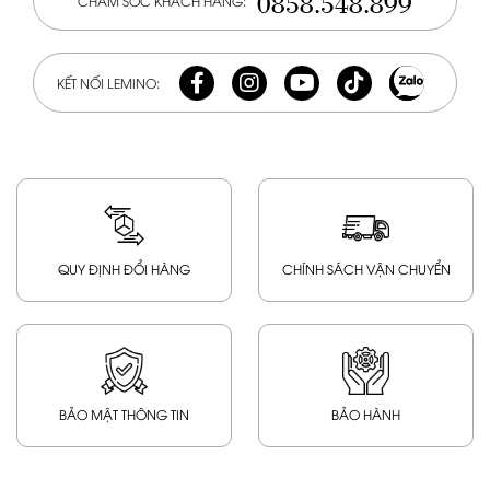
0858.548.899
CHĂM SÓC KHÁCH HÀNG:
KẾT NỐI LEMINO:
QUY ĐỊNH ĐỔI HÀNG
CHÍNH SÁCH VẬN CHUYỂN
BẢO MẬT THÔNG TIN
BẢO HÀNH