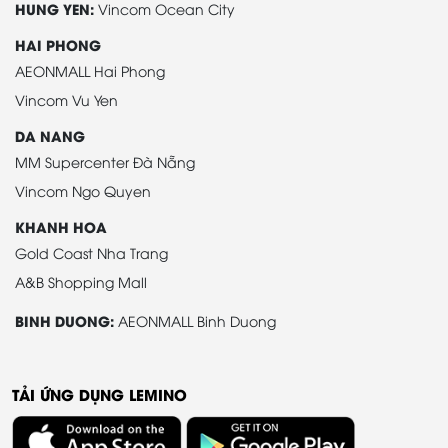
HUNG YEN:
Vincom Ocean City
HAI PHONG
AEONMALL Hai Phong
Vincom Vu Yen
DA NANG
MM Supercenter Đà Nẵng
Vincom Ngo Quyen
KHANH HOA
Gold Coast Nha Trang
A&B Shopping Mall
BINH DUONG:
AEONMALL Binh Duong
TẢI ỨNG DỤNG LEMINO