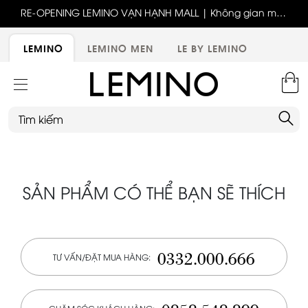
ốc
RE-OPENING LEMINO VẠN HẠNH MALL | Không gian mới,
x
trải nghiệm mới, ưu đãi tri ân đặc biệt
ới
LEMINO
LEMINO MEN
LE BY LEMINO
SẢN PHẨM CÓ THỂ BẠN SẼ THÍCH
0332.000.666
TƯ VẤN/ĐẶT MUA HÀNG: