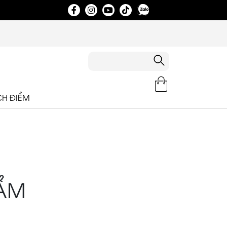
CH ĐIỂM
ẨM