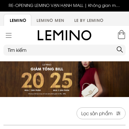
RE-OPENING LEMINO VẠN HẠNH MALL | Không gian mới,
Bốn thế hệ - Một tinh thần thời trang cùng LEMINO
trải nghiệm mới, ưu đãi tri ân đặc biệt
LEMINO
LEMINO MEN
LE BY LEMINO
Lọc sản phẩm