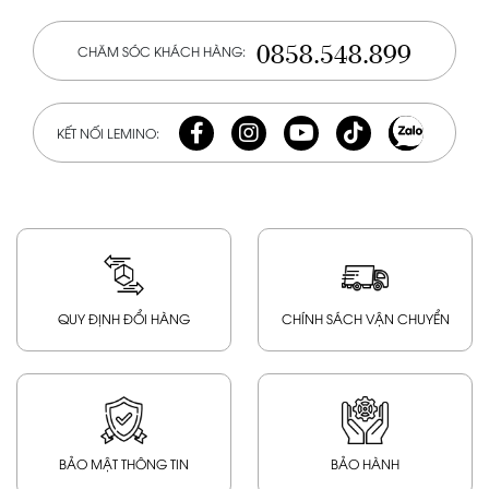
0858.548.899
CHĂM SÓC KHÁCH HÀNG:
KẾT NỐI LEMINO:
QUY ĐỊNH ĐỔI HÀNG
CHÍNH SÁCH VẬN CHUYỂN
BẢO MẬT THÔNG TIN
BẢO HÀNH