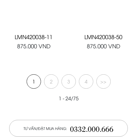
LMN420038-11
LMN420038-50
875.000
VND
875.000
VND
1
2
3
4
>>
1 - 24/75
0332.000.666
TƯ VẤN/ĐẶT MUA HÀNG: