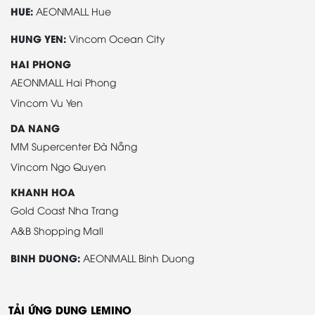
HUE:
AEONMALL Hue
HUNG YEN:
Vincom Ocean City
HAI PHONG
AEONMALL Hai Phong
Vincom Vu Yen
DA NANG
MM Supercenter Đà Nẵng
Vincom Ngo Quyen
KHANH HOA
Gold Coast Nha Trang
A&B Shopping Mall
BINH DUONG:
AEONMALL Binh Duong
TẢI ỨNG DỤNG LEMINO