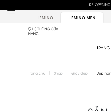
unway 25 bậc dốc đứng trong show "GOLDEN HOUR"
RE-OPENING 
ừ túi LEMINO với logo Double L mới sau một thập kỷ
LEMINO
LEMINO MEN
HỆ THỐNG CỬA
HÀNG
TRANG
Trang chủ
Shop
Giày dép
Dép na