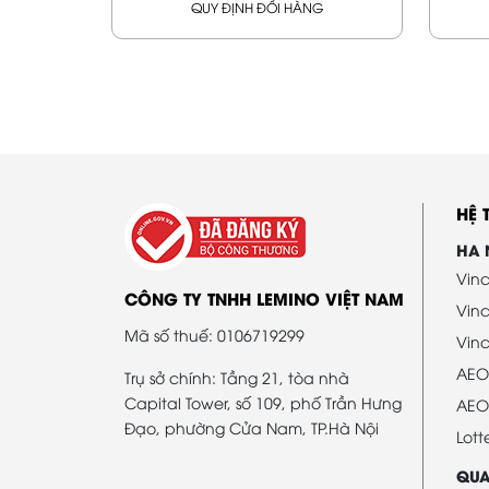
QUY ĐỊNH ĐỔI HÀNG
HỆ
HA 
Vinc
CÔNG TY TNHH LEMINO VIỆT NAM
Vin
Mã số thuế: 0106719299
Vinc
AEO
Trụ sở chính: Tầng 21, tòa nhà
Capital Tower, số 109, phố Trần Hưng
AEO
Đạo, phường Cửa Nam, TP.Hà Nội
Lott
QUA