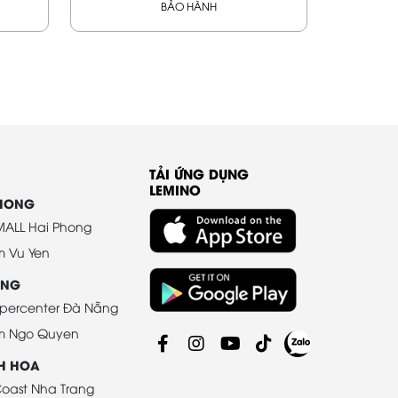
BẢO HÀNH
TẢI ỨNG DỤNG
LEMINO
PHONG
ALL Hai Phong
m Vu Yen
ANG
percenter Đà Nẵng
m Ngo Quyen
H HOA
oast Nha Trang