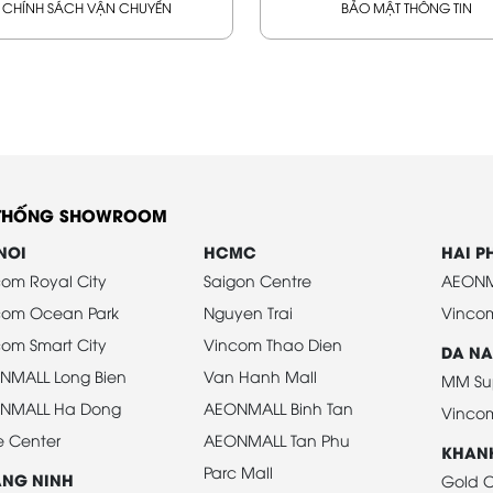
CHÍNH SÁCH VẬN CHUYỂN
BẢO MẬT THÔNG TIN
 THỐNG SHOWROOM
NOI
HCMC
HAI 
om Royal City
Saigon Centre
AEONM
com Ocean Park
Nguyen Trai
Vinco
om Smart City
Vincom Thao Dien
DA N
NMALL Long Bien
Van Hanh Mall
MM Su
NMALL Ha Dong
AEONMALL Binh Tan
Vinco
e Center
AEONMALL Tan Phu
KHAN
Parc Mall
NG NINH
Gold C