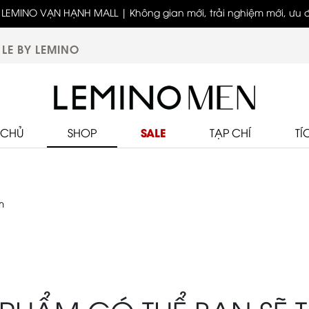
LEMINO VẠN HẠNH MALL | Không gian mới, trải nghiệm mới, ưu đã
biệt
LE BY LEMINO
SALE
 CHỦ
SHOP
TẠP CHÍ
TÍ
m