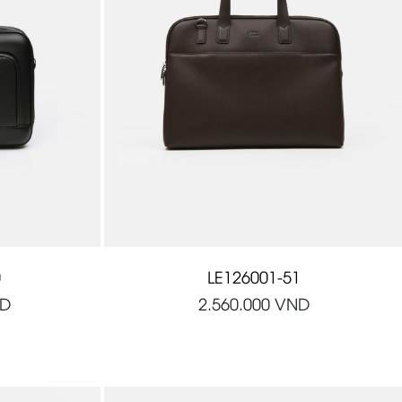
0
LE126001-51
D
2.560.000
VND