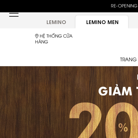
unway 25 bậc dốc đứng trong show "GOLDEN HOUR"
RE-OPENING 
ừ túi LEMINO với logo Double L mới sau một thập kỷ
LEMINO
LEMINO MEN
HỆ THỐNG CỬA
HÀNG
TRANG