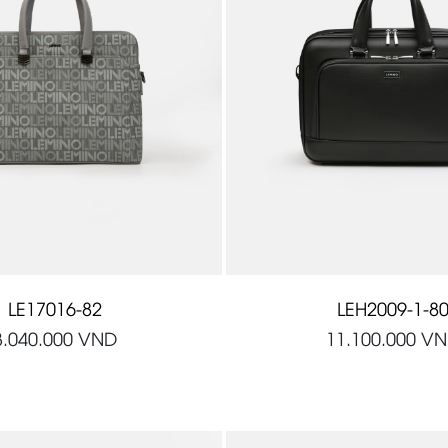
LE17016-82
LEH2009-1-8
3.040.000
VND
11.100.000
VN