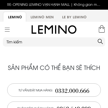
ốc
RE-OPENING LEMINO VẠN HẠNH MALL | Không gian mới,
x
trải nghiệm mới, ưu đãi tri ân đặc biệt
ới
LEMINO
LEMINO MEN
LE BY LEMINO
SẢN PHẨM CÓ THỂ BẠN SẼ THÍCH
0332.000.666
TƯ VẤN/ĐẶT MUA HÀNG: