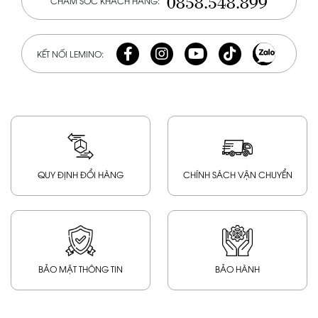
0858.548.899
CHĂM SÓC KHÁCH HÀNG:
KẾT NỐI LEMINO:
QUY ĐỊNH ĐỔI HÀNG
CHÍNH SÁCH VẬN CHUYỂN
BẢO MẬT THÔNG TIN
BẢO HÀNH