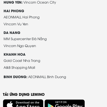
HUNG YEN:
Vincom Ocean City
HAI PHONG
AEONMALL Hai Phong
Vincom Vu Yen
DA NANG
MM Supercenter Đà Nẵng
Vincom Ngo Quyen
KHANH HOA
Gold Coast Nha Trang
A&B Shopping Mall
BINH DUONG:
AEONMALL Binh Duong
TẢI ỨNG DỤNG LEMINO