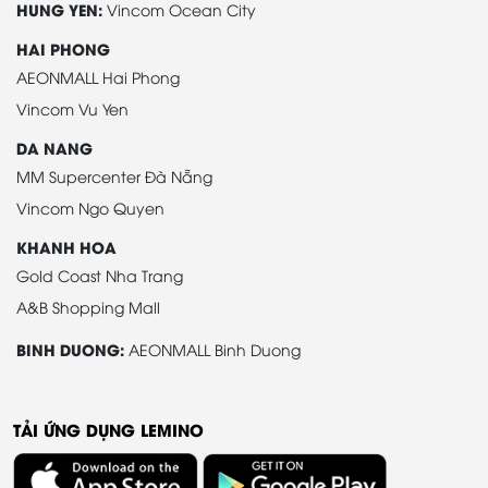
HUNG YEN:
Vincom Ocean City
HAI PHONG
AEONMALL Hai Phong
Vincom Vu Yen
DA NANG
MM Supercenter Đà Nẵng
Vincom Ngo Quyen
KHANH HOA
Gold Coast Nha Trang
A&B Shopping Mall
BINH DUONG:
AEONMALL Binh Duong
TẢI ỨNG DỤNG LEMINO