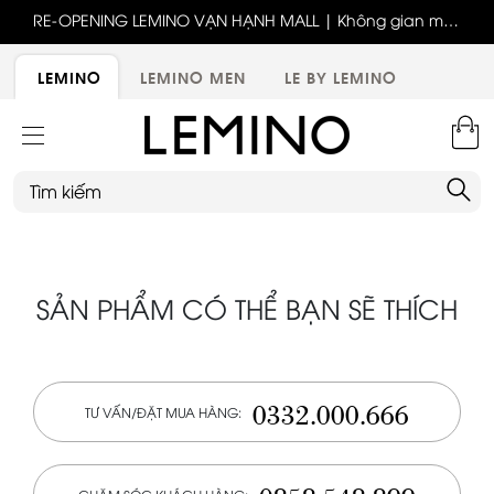
ốc
RE-OPENING LEMINO VẠN HẠNH MALL | Không gian mới,
x
trải nghiệm mới, ưu đãi tri ân đặc biệt
ới
LEMINO
LEMINO MEN
LE BY LEMINO
SẢN PHẨM CÓ THỂ BẠN SẼ THÍCH
0332.000.666
TƯ VẤN/ĐẶT MUA HÀNG: