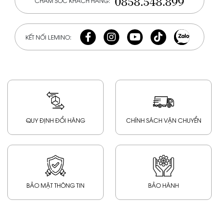
0858.548.899
CHĂM SÓC KHÁCH HÀNG:
KẾT NỐI LEMINO:
QUY ĐỊNH ĐỔI HÀNG
CHÍNH SÁCH VẬN CHUYỂN
BẢO MẬT THÔNG TIN
BẢO HÀNH