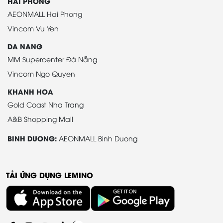
HAI PHONG
AEONMALL Hai Phong
Vincom Vu Yen
DA NANG
MM Supercenter Đà Nẵng
Vincom Ngo Quyen
KHANH HOA
Gold Coast Nha Trang
A&B Shopping Mall
BINH DUONG:
AEONMALL Binh Duong
TẢI ỨNG DỤNG LEMINO