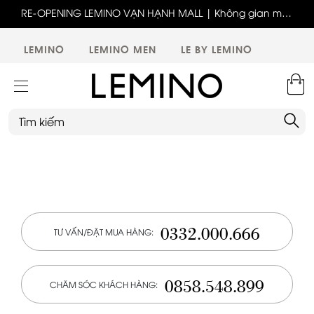
ốc
RE-OPENING LEMINO VẠN HẠNH MALL | Không gian mới,
x
trải nghiệm mới, ưu đãi tri ân đặc biệt
ới
LEMINO
LEMINO MEN
LE BY LEMINO
0332.000.666
TƯ VẤN/ĐẶT MUA HÀNG:
0858.548.899
CHĂM SÓC KHÁCH HÀNG: