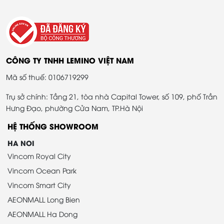
CÔNG TY TNHH LEMINO VIỆT NAM
Mã số thuế: 0106719299
Trụ sở chính: Tầng 21, tòa nhà Capital Tower, số 109, phố Trần
Hưng Đạo, phường Cửa Nam, TP.Hà Nội
HỆ THỐNG SHOWROOM
HA NOI
Vincom Royal City
Vincom Ocean Park
Vincom Smart City
AEONMALL Long Bien
AEONMALL Ha Dong