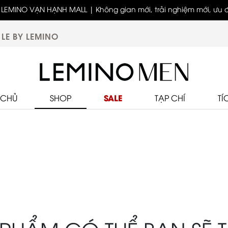
LEMINO VẠN HẠNH MALL | Không gian mới, trải nghiệm mới, ưu đã
biệt
LE BY LEMINO
SALE
 CHỦ
SHOP
TẠP CHÍ
TÍ