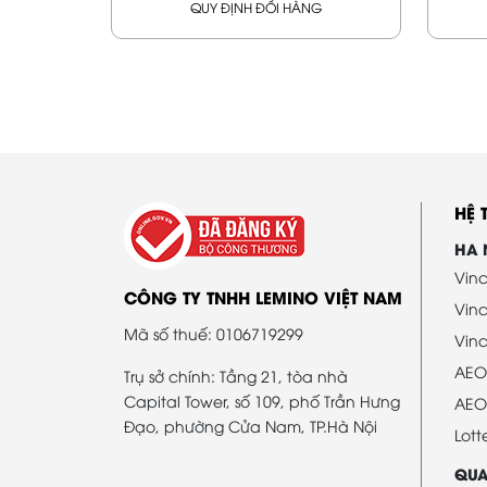
QUY ĐỊNH ĐỔI HÀNG
HỆ
HA 
Vinc
CÔNG TY TNHH LEMINO VIỆT NAM
Vin
Mã số thuế: 0106719299
Vinc
AEO
Trụ sở chính: Tầng 21, tòa nhà
Capital Tower, số 109, phố Trần Hưng
AEO
Đạo, phường Cửa Nam, TP.Hà Nội
Lott
QUA