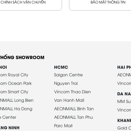
CHÍNH SÁCH VẬN CHUYỂN
BẢO MẬT THÔNG TIN
 THỐNG SHOWROOM
NOI
HCMC
HAI 
om Royal City
Saigon Centre
AEONM
com Ocean Park
Nguyen Trai
Vinco
om Smart City
Vincom Thao Dien
DA N
NMALL Long Bien
Van Hanh Mall
MM Su
NMALL Ha Dong
AEONMALL Binh Tan
Vinco
e Center
AEONMALL Tan Phu
KHAN
Parc Mall
NG NINH
Gold C