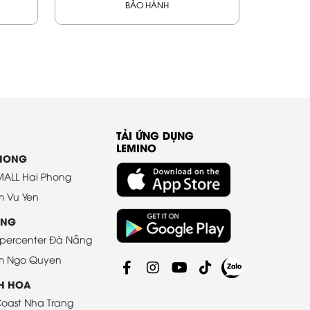
BẢO HÀNH
TẢI ỨNG DỤNG
LEMINO
PHONG
ALL Hai Phong
m Vu Yen
ANG
percenter Đà Nẵng
m Ngo Quyen
H HOA
oast Nha Trang