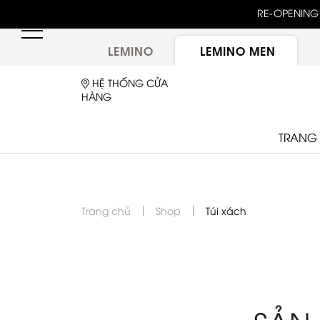
unway 25 bậc dốc đứng trong show "GOLDEN HOUR"
RE-OPENING 
ừ túi LEMINO với logo Double L mới sau một thập kỷ
LEMINO
LEMINO MEN
HỆ THỐNG CỬA
HÀNG
TRANG
Trang chủ
Shop
Túi xách