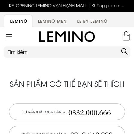
ốc
RE-OPENING LEMINO VẠN HẠNH MALL | Không gian mới,
x
trải nghiệm mới, ưu đãi tri ân đặc biệt
ới
LEMINO
LEMINO MEN
LE BY LEMINO
SẢN PHẨM CÓ THỂ BẠN SẼ THÍCH
0332.000.666
TƯ VẤN/ĐẶT MUA HÀNG: