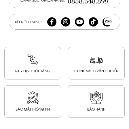
0858.548.899
CHĂM SÓC KHÁCH HÀNG:
KẾT NỐI LEMINO:
QUY ĐỊNH ĐỔI HÀNG
CHÍNH SÁCH VẬN CHUYỂN
BẢO MẬT THÔNG TIN
BẢO HÀNH