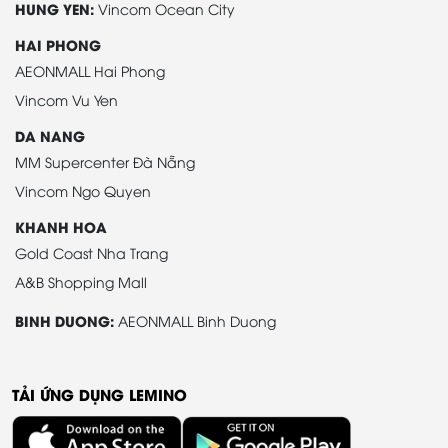
HUNG YEN:
Vincom Ocean City
HAI PHONG
AEONMALL Hai Phong
Vincom Vu Yen
DA NANG
MM Supercenter Đà Nẵng
Vincom Ngo Quyen
KHANH HOA
Gold Coast Nha Trang
A&B Shopping Mall
BINH DUONG:
AEONMALL Binh Duong
TẢI ỨNG DỤNG LEMINO