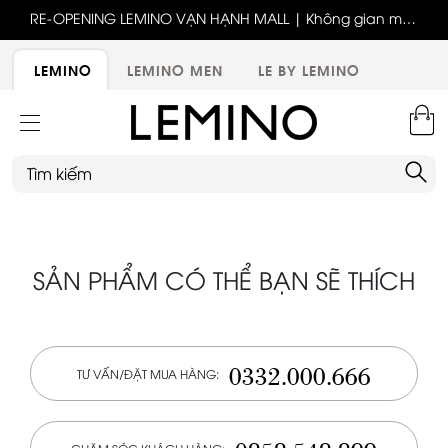
ốc
RE-OPENING LEMINO VẠN HẠNH MALL | Không gian mới,
x
trải nghiệm mới, ưu đãi tri ân đặc biệt
ới
LEMINO
LEMINO MEN
LE BY LEMINO
SẢN PHẨM CÓ THỂ BẠN SẼ THÍCH
0332.000.666
TƯ VẤN/ĐẶT MUA HÀNG: