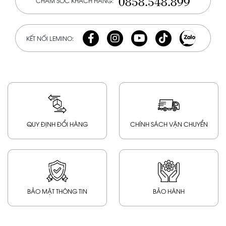
0858.548.899
CHĂM SÓC KHÁCH HÀNG:
KẾT NỐI LEMINO:
QUY ĐỊNH ĐỔI HÀNG
CHÍNH SÁCH VẬN CHUYỂN
BẢO MẬT THÔNG TIN
BẢO HÀNH