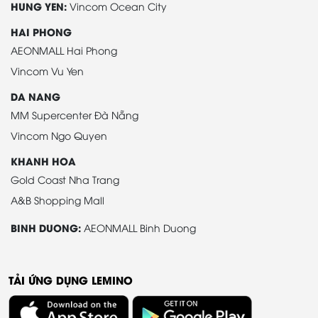
HUNG YEN:
Vincom Ocean City
HAI PHONG
AEONMALL Hai Phong
Vincom Vu Yen
DA NANG
MM Supercenter Đà Nẵng
Vincom Ngo Quyen
KHANH HOA
Gold Coast Nha Trang
A&B Shopping Mall
BINH DUONG:
AEONMALL Binh Duong
TẢI ỨNG DỤNG LEMINO