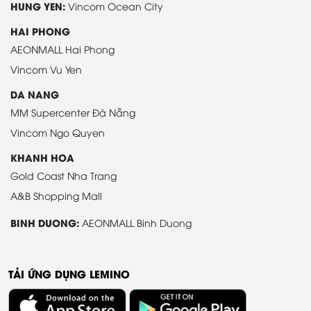
HUNG YEN:
Vincom Ocean City
HAI PHONG
AEONMALL Hai Phong
Vincom Vu Yen
DA NANG
MM Supercenter Đà Nẵng
Vincom Ngo Quyen
KHANH HOA
Gold Coast Nha Trang
A&B Shopping Mall
BINH DUONG:
AEONMALL Binh Duong
TẢI ỨNG DỤNG LEMINO