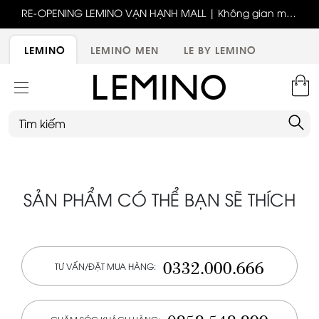
ốc
RE-OPENING LEMINO VẠN HẠNH MALL | Không gian mới,
x
trải nghiệm mới, ưu đãi tri ân đặc biệt
ới
LEMINO
LEMINO MEN
LE BY LEMINO
SẢN PHẨM CÓ THỂ BẠN SẼ THÍCH
0332.000.666
TƯ VẤN/ĐẶT MUA HÀNG: