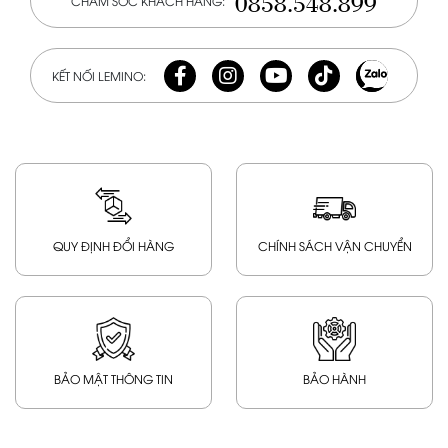
0858.548.899
CHĂM SÓC KHÁCH HÀNG:
KẾT NỐI LEMINO:
QUY ĐỊNH ĐỔI HÀNG
CHÍNH SÁCH VẬN CHUYỂN
BẢO MẬT THÔNG TIN
BẢO HÀNH