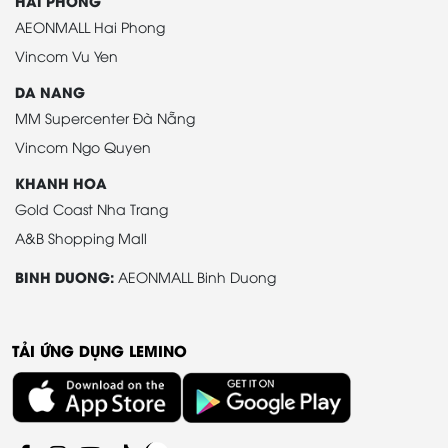
HAI PHONG
AEONMALL Hai Phong
Vincom Vu Yen
DA NANG
MM Supercenter Đà Nẵng
Vincom Ngo Quyen
KHANH HOA
Gold Coast Nha Trang
A&B Shopping Mall
BINH DUONG:
AEONMALL Binh Duong
TẢI ỨNG DỤNG LEMINO