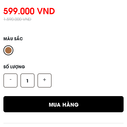
599.000 VND
1.590.000 VND
MÀU SẮC
SỐ LƯỢNG
-
+
MUA HÀNG