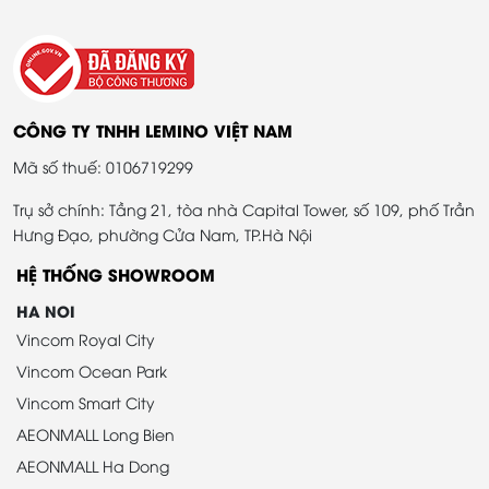
CÔNG TY TNHH LEMINO VIỆT NAM
Mã số thuế: 0106719299
Trụ sở chính: Tầng 21, tòa nhà Capital Tower, số 109, phố Trần
Hưng Đạo, phường Cửa Nam, TP.Hà Nội
HỆ THỐNG SHOWROOM
HA NOI
Vincom Royal City
Vincom Ocean Park
Vincom Smart City
AEONMALL Long Bien
AEONMALL Ha Dong