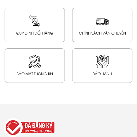
QUY ĐỊNH ĐỔI HÀNG
CHÍNH SÁCH VẬN CHUYỂN
BẢO MẬT THÔNG TIN
BẢO HÀNH