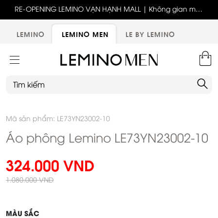
ốc
RE-OPENING LEMINO VẠN HẠNH MALL | Không gian mới,
x
trải nghiệm mới, ưu đãi tri ân đặc biệt
ới
LEMINO
LEMINO MEN
LE BY LEMINO
Mã sản phẩm: LE73YN23002-10
Áo phông Lemino LE73YN23002-10
324.000 VND
1.080.000 VND
MÀU SẮC