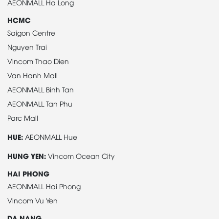
AEONMALL Ha Long
HCMC
Saigon Centre
Nguyen Trai
Vincom Thao Dien
Van Hanh Mall
AEONMALL Binh Tan
AEONMALL Tan Phu
Parc Mall
HUE:
AEONMALL Hue
HUNG YEN:
Vincom Ocean City
HAI PHONG
AEONMALL Hai Phong
Vincom Vu Yen
DA NANG