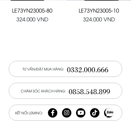
LE73YN23005-80
LE73YN23005-10
324.000
VND
324.000
VND
0332.000.666
TƯ VẤN/ĐẶT MUA HÀNG:
0858.548.899
CHĂM SÓC KHÁCH HÀNG:
KẾT NỐI LEMINO: