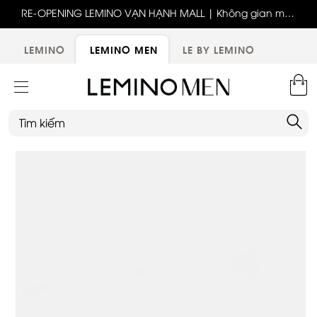
ốc
RE-OPENING LEMINO VẠN HẠNH MALL | Không gian mới,
x
trải nghiệm mới, ưu đãi tri ân đặc biệt
ới
LEMINO
LEMINO MEN
LE BY LEMINO