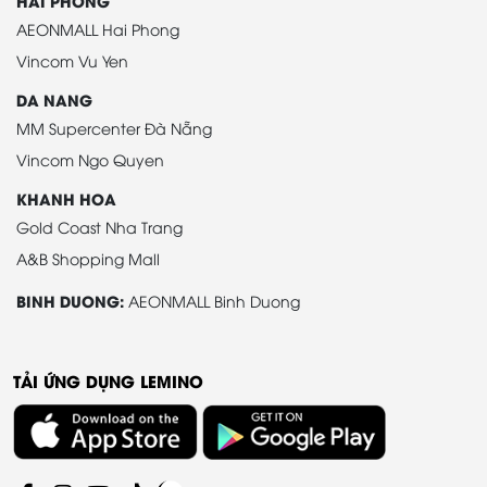
HAI PHONG
AEONMALL Hai Phong
Vincom Vu Yen
DA NANG
MM Supercenter Đà Nẵng
Vincom Ngo Quyen
KHANH HOA
Gold Coast Nha Trang
A&B Shopping Mall
BINH DUONG:
AEONMALL Binh Duong
TẢI ỨNG DỤNG LEMINO