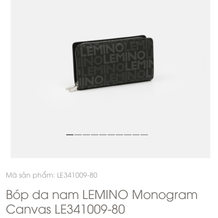
Mã sản phẩm: LE341009-80
Bóp da nam LEMINO Monogram
Canvas LE341009-80