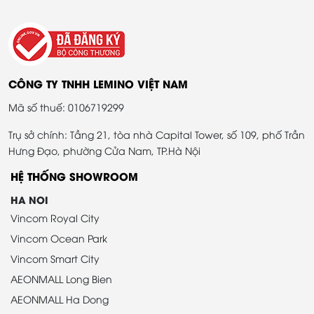
CÔNG TY TNHH LEMINO VIỆT NAM
Mã số thuế: 0106719299
Trụ sở chính: Tầng 21, tòa nhà Capital Tower, số 109, phố Trần
Hưng Đạo, phường Cửa Nam, TP.Hà Nội
HỆ THỐNG SHOWROOM
HA NOI
Vincom Royal City
Vincom Ocean Park
Vincom Smart City
AEONMALL Long Bien
AEONMALL Ha Dong