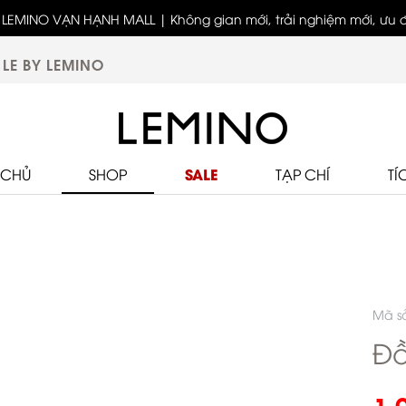
LEMINO VẠN HẠNH MALL | Không gian mới, trải nghiệm mới, ưu đã
Bốn thế hệ - Một tinh thần thời trang cùng LEMINO
biệt
LE BY LEMINO
SALE
 CHỦ
SHOP
TẠP CHÍ
TÍ
Mã s
Đồ