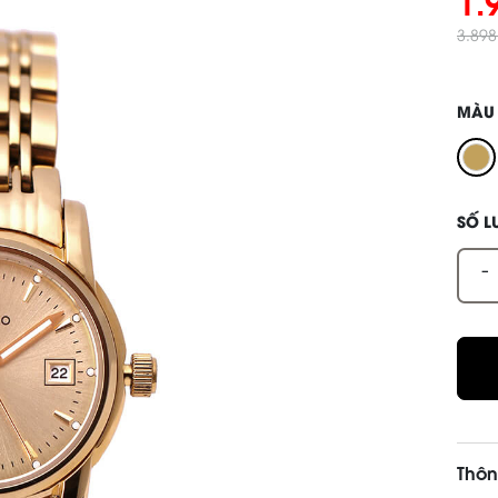
1.
3.89
MÀU
SỐ 
-
Thôn