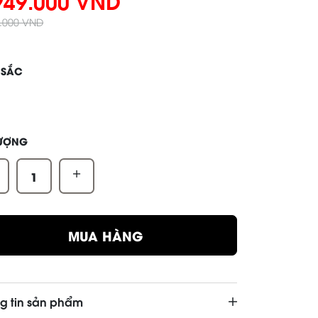
949.000 VND
8.000 VND
 SẮC
LƯỢNG
+
MUA HÀNG
g tin sản phẩm