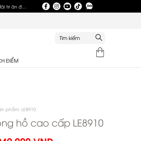
i tri ân đặc
Tri ân khách hàng nhân dịp khai trương showroom
CH ĐIỂM
ản phẩm: LE8910
ng hồ cao cấp LE8910