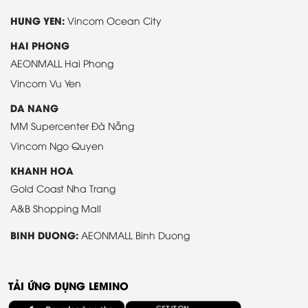
HUNG YEN:
Vincom Ocean City
HAI PHONG
AEONMALL Hai Phong
Vincom Vu Yen
DA NANG
MM Supercenter Đà Nẵng
Vincom Ngo Quyen
KHANH HOA
Gold Coast Nha Trang
A&B Shopping Mall
BINH DUONG:
AEONMALL Binh Duong
TẢI ỨNG DỤNG LEMINO