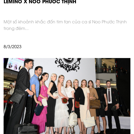
LEMINO X NOO PHƯỚC THỊNH
Một số khoảnh khắc đốn tim fan của ca sĩ Noo Phước Thịnh
trong đêm
...
8/3/2023