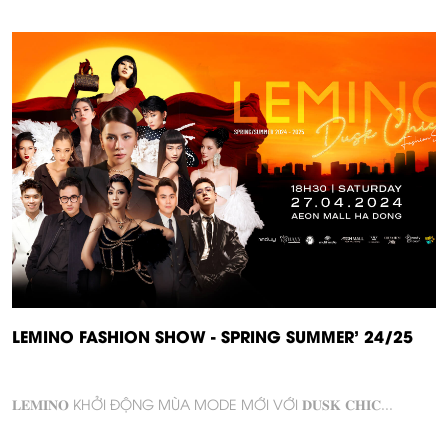
LEMINO FASHION SHOW - SPRING SUMMER' 24/25
𝐋𝐄𝐌𝐈𝐍𝐎 KHỞI ĐỘNG MÙA MODE MỚI VỚI 𝐃𝐔𝐒𝐊 𝐂𝐇𝐈𝐂
...