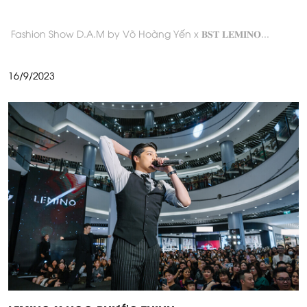
Fashion Show D.A.M by Võ Hoàng Yến x 𝐁𝐒𝐓 𝐋𝐄𝐌𝐈𝐍𝐎
...
16/9/2023