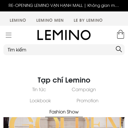
RE-OPENING LEMINO VẠN HẠNH MALL | Không gian mới,
Bốn thế hệ - Một tinh thần thời trang cùng LEMINO
trải nghiệm mới, ưu đãi tri ân đặc biệt
LEMINO
LEMINO MEN
LE BY LEMINO
Tạp chí Lemino
Tin tức
Campaign
Lookbook
Promotion
Fashion Show