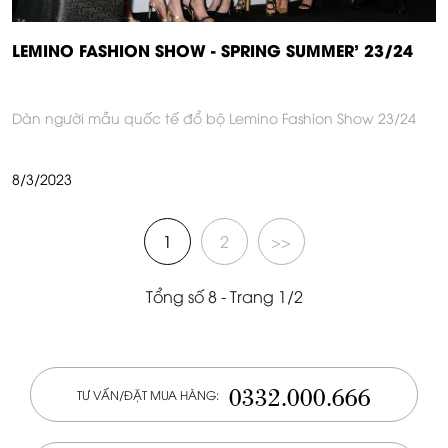
LEMINO FASHION SHOW - SPRING SUMMER' 23/24
Dàn người mẫu quốc tế đổ bộ Lemino Fashion Show 23/24
8/3/2023
1
2
>>
Tổng số 8 - Trang 1/2
0332.000.666
TƯ VẤN/ĐẶT MUA HÀNG: