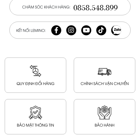
0858.548.899
CHĂM SÓC KHÁCH HÀNG:
KẾT NỐI LEMINO:
QUY ĐỊNH ĐỔI HÀNG
CHÍNH SÁCH VẬN CHUYỂN
BẢO MẬT THÔNG TIN
BẢO HÀNH