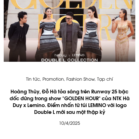
Fashion Show
,
Tạp chí
Tin tức
,
Fashion 
 sáng trên Runway 25 bậc
LEMINO DUSK CHIC SPR
GOLDEN HOUR" của NTK Hà
7/5/20
n từ túi LEMINO với logo
sau một thập kỷ
4/2025