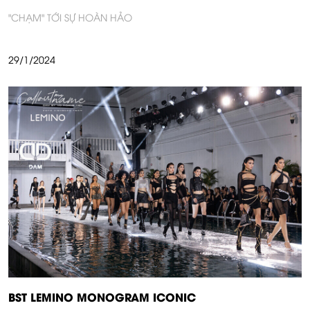
"CHẠM" TỚI SỰ HOÀN HẢO
29/1/2024
BST LEMINO MONOGRAM ICONIC