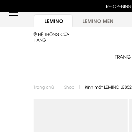
unway 25 bậc dốc đứng trong show "GOLDEN HOUR"
RE-OPENING 
ừ túi LEMINO với logo Double L mới sau một thập kỷ
LEMINO
LEMINO MEN
HỆ THỐNG CỬA
HÀNG
TRANG
Trang chủ
Shop
Kính mắt LEMINO LE852