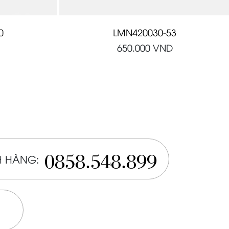
0
LMN420030-53
650.000
VND
0858.548.899
 HÀNG: