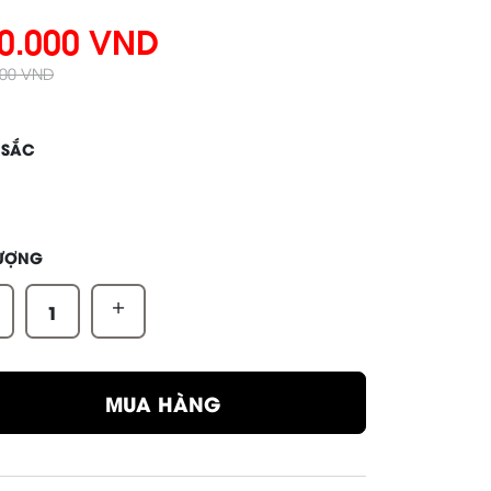
0.000 VND
000 VND
 SẮC
LƯỢNG
+
MUA HÀNG