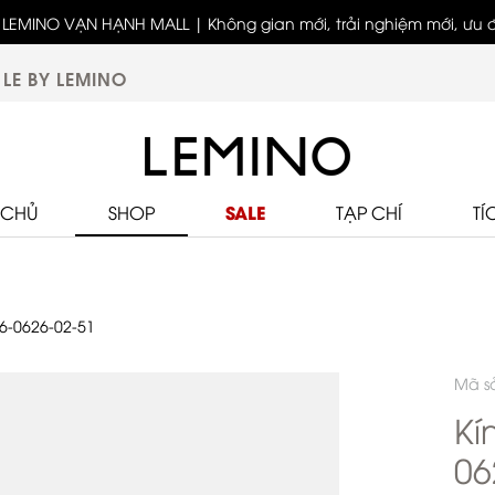
LEMINO VẠN HẠNH MALL | Không gian mới, trải nghiệm mới, ưu đã
biệt
LE BY LEMINO
SALE
 CHỦ
SHOP
TẠP CHÍ
TÍ
6-0626-02-51
Mã s
Kí
06