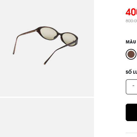
40
800.
MÀU
SỐ 
-