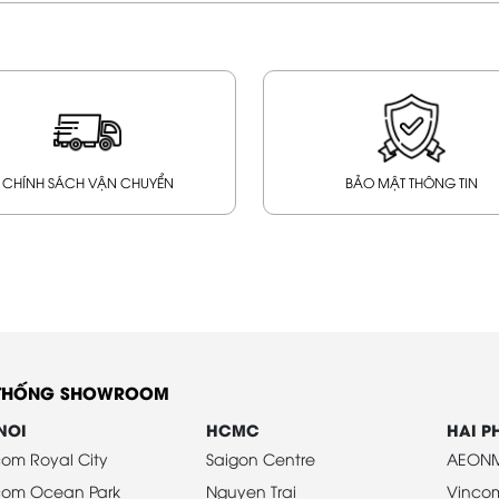
CHÍNH SÁCH VẬN CHUYỂN
BẢO MẬT THÔNG TIN
 THỐNG SHOWROOM
NOI
HCMC
HAI 
om Royal City
Saigon Centre
AEONM
com Ocean Park
Nguyen Trai
Vinco