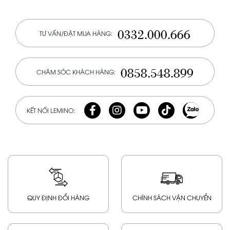
0332.000.666
TƯ VẤN/ĐẶT MUA HÀNG:
0858.548.899
CHĂM SÓC KHÁCH HÀNG:
KẾT NỐI LEMINO:
QUY ĐỊNH ĐỔI HÀNG
CHÍNH SÁCH VẬN CHUYỂN