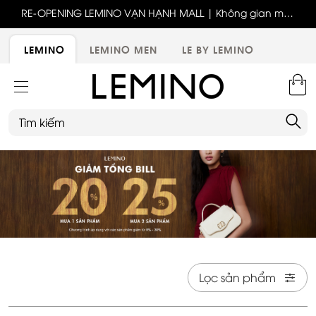
ốc
RE-OPENING LEMINO VẠN HẠNH MALL | Không gian mới,
x
trải nghiệm mới, ưu đãi tri ân đặc biệt
ới
LEMINO
LEMINO MEN
LE BY LEMINO
Lọc sản phẩm