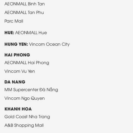
AEONMALL Binh Tan
AEONMALL Tan Phu
Parc Mall
HUE:
AEONMALL Hue
HUNG YEN:
Vincom Ocean City
HAI PHONG
AEONMALL Hai Phong
Vincom Vu Yen
DA NANG
MM Supercenter Đà Nẵng
Vincom Ngo Quyen
KHANH HOA
Gold Coast Nha Trang
A&B Shopping Mall