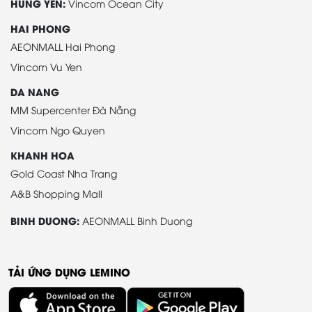
HUNG YEN:
Vincom Ocean City
HAI PHONG
AEONMALL Hai Phong
Vincom Vu Yen
DA NANG
MM Supercenter Đà Nẵng
Vincom Ngo Quyen
KHANH HOA
Gold Coast Nha Trang
A&B Shopping Mall
BINH DUONG:
AEONMALL Binh Duong
TẢI ỨNG DỤNG LEMINO