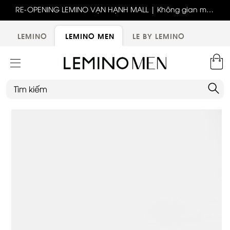
ốc
RE-OPENING LEMINO VẠN HẠNH MALL | Không gian mới,
x
trải nghiệm mới, ưu đãi tri ân đặc biệt
ới
LEMINO
LEMINO MEN
LE BY LEMINO