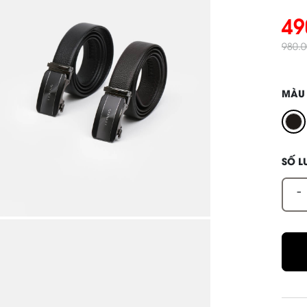
49
980.
MÀU
SỐ 
-