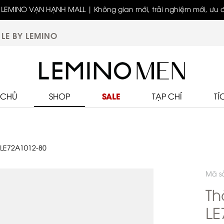
LEMINO VẠN HẠNH MALL | Không gian mới, trải nghiệm mới, ưu đã
biệt
LE BY LEMINO
SALE
 CHỦ
SHOP
TẠP CHÍ
TÍ
 LE72A1012-80
Mã s
Th
LE