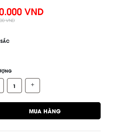
0.000 VND
000 VND
 SẮC
LƯỢNG
+
MUA HÀNG