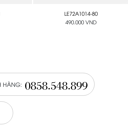
1
LE72A1014-80
490.000
VND
0858.548.899
 HÀNG: