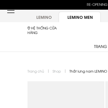
unway 25 bậc dốc đứng trong show "GOLDEN HOUR"
RE-OPENING 
ừ túi LEMINO với logo Double L mới sau một thập kỷ
LEMINO
LEMINO MEN
HỆ THỐNG CỬA
HÀNG
TRANG
Trang chủ
Shop
Thắt lưng nam LEMINO