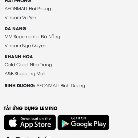
HAI PHONG
AEONMALL Hai Phong
Vincom Vu Yen
DA NANG
MM Supercenter Đà Nẵng
Vincom Ngo Quyen
KHANH HOA
Gold Coast Nha Trang
A&B Shopping Mall
BINH DUONG:
AEONMALL Binh Duong
TẢI ỨNG DỤNG LEMINO