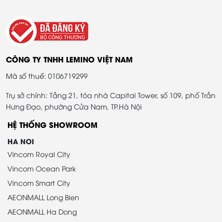
CÔNG TY TNHH LEMINO VIỆT NAM
Mã số thuế: 0106719299
Trụ sở chính: Tầng 21, tòa nhà Capital Tower, số 109, phố Trần
Hưng Đạo, phường Cửa Nam, TP.Hà Nội
HỆ THỐNG SHOWROOM
HA NOI
Vincom Royal City
Vincom Ocean Park
Vincom Smart City
AEONMALL Long Bien
AEONMALL Ha Dong