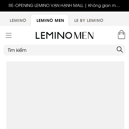
ốc
RE-OPENING LEMINO VẠN HẠNH MALL | Không gian mới,
x
trải nghiệm mới, ưu đãi tri ân đặc biệt
ới
LEMINO
LEMINO MEN
LE BY LEMINO