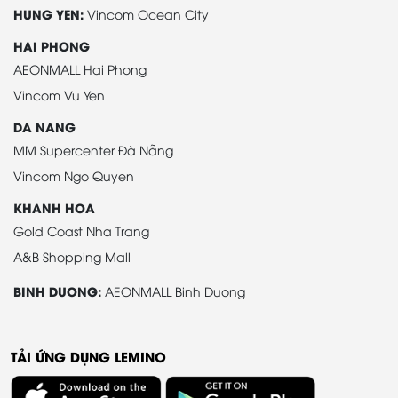
HUNG YEN:
Vincom Ocean City
HAI PHONG
AEONMALL Hai Phong
Vincom Vu Yen
DA NANG
MM Supercenter Đà Nẵng
Vincom Ngo Quyen
KHANH HOA
Gold Coast Nha Trang
A&B Shopping Mall
BINH DUONG:
AEONMALL Binh Duong
TẢI ỨNG DỤNG LEMINO