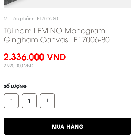
Mã sản phẩm: LE17006-80
Túi nam LEMINO Monogram
Gingham Canvas LE17006-80
2.336.000 VND
2.920.000 VND
SỐ LƯỢNG
-
+
MUA HÀNG