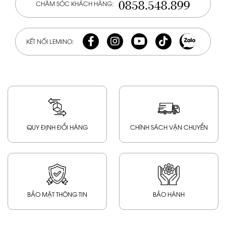
0858.548.899
CHĂM SÓC KHÁCH HÀNG:
KẾT NỐI LEMINO:
QUY ĐỊNH ĐỔI HÀNG
CHÍNH SÁCH VẬN CHUYỂN
BẢO MẬT THÔNG TIN
BẢO HÀNH