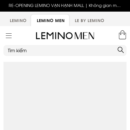
ốc
RE-OPENING LEMINO VẠN HẠNH MALL | Không gian mới,
x
trải nghiệm mới, ưu đãi tri ân đặc biệt
ới
LEMINO
LEMINO MEN
LE BY LEMINO