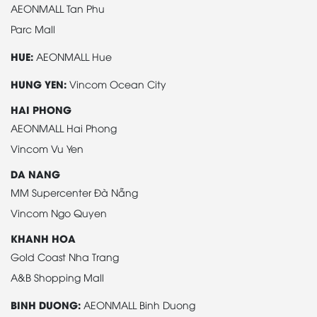
AEONMALL Tan Phu
Parc Mall
HUE:
AEONMALL Hue
HUNG YEN:
Vincom Ocean City
HAI PHONG
AEONMALL Hai Phong
Vincom Vu Yen
DA NANG
MM Supercenter Đà Nẵng
Vincom Ngo Quyen
KHANH HOA
Gold Coast Nha Trang
A&B Shopping Mall
BINH DUONG:
AEONMALL Binh Duong