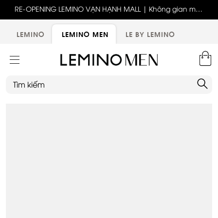
ốc
RE-OPENING LEMINO VẠN HẠNH MALL | Không gian mới,
x
trải nghiệm mới, ưu đãi tri ân đặc biệt
ới
LEMINO
LEMINO MEN
LE BY LEMINO