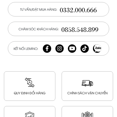
0332.000.666
TƯ VẤN/ĐẶT MUA HÀNG:
0858.548.899
CHĂM SÓC KHÁCH HÀNG:
KẾT NỐI LEMINO:
QUY ĐỊNH ĐỔI HÀNG
CHÍNH SÁCH VẬN CHUYỂN