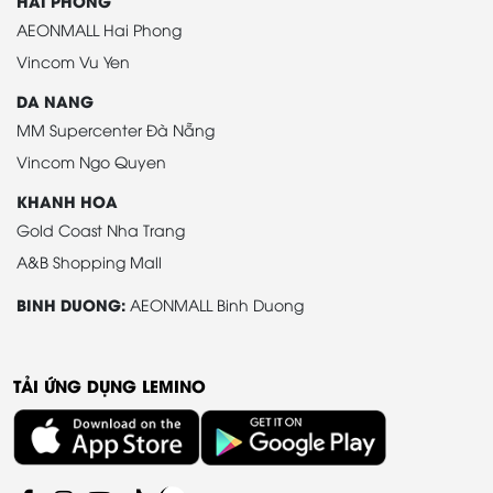
HAI PHONG
AEONMALL Hai Phong
Vincom Vu Yen
DA NANG
MM Supercenter Đà Nẵng
Vincom Ngo Quyen
KHANH HOA
Gold Coast Nha Trang
A&B Shopping Mall
BINH DUONG:
AEONMALL Binh Duong
TẢI ỨNG DỤNG LEMINO