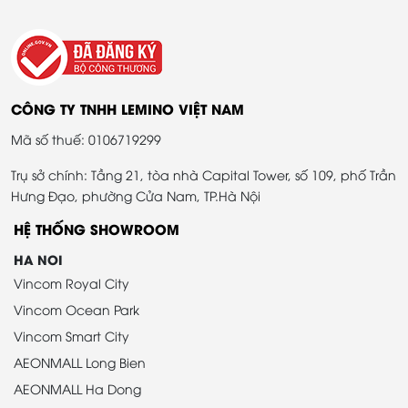
CÔNG TY TNHH LEMINO VIỆT NAM
Mã số thuế: 0106719299
Trụ sở chính: Tầng 21, tòa nhà Capital Tower, số 109, phố Trần
Hưng Đạo, phường Cửa Nam, TP.Hà Nội
HỆ THỐNG SHOWROOM
HA NOI
Vincom Royal City
Vincom Ocean Park
Vincom Smart City
AEONMALL Long Bien
AEONMALL Ha Dong