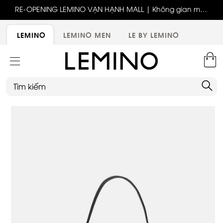
ốc
RE-OPENING LEMINO VẠN HẠNH MALL | Không gian mới,
x
trải nghiệm mới, ưu đãi tri ân đặc biệt
ới
LEMINO
LEMINO MEN
LE BY LEMINO