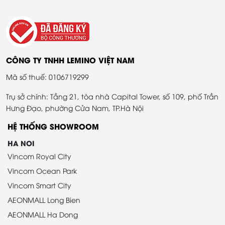
CÔNG TY TNHH LEMINO VIỆT NAM
Mã số thuế: 0106719299
Trụ sở chính: Tầng 21, tòa nhà Capital Tower, số 109, phố Trần
Hưng Đạo, phường Cửa Nam, TP.Hà Nội
HỆ THỐNG SHOWROOM
HA NOI
Vincom Royal City
Vincom Ocean Park
Vincom Smart City
AEONMALL Long Bien
AEONMALL Ha Dong