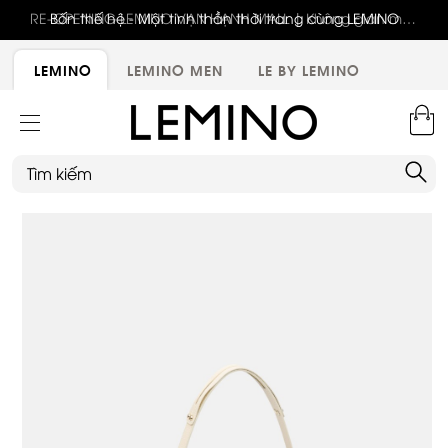
RE-OPENING LEMINO VẠN HẠNH MALL | Không gian mới,
Bốn thế hệ - Một tinh thần thời trang cùng LEMINO
trải nghiệm mới, ưu đãi tri ân đặc biệt
LEMINO
LEMINO MEN
LE BY LEMINO