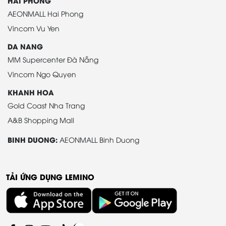
HAI PHONG
AEONMALL Hai Phong
Vincom Vu Yen
DA NANG
MM Supercenter Đà Nẵng
Vincom Ngo Quyen
KHANH HOA
Gold Coast Nha Trang
A&B Shopping Mall
BINH DUONG:
AEONMALL Binh Duong
TẢI ỨNG DỤNG LEMINO