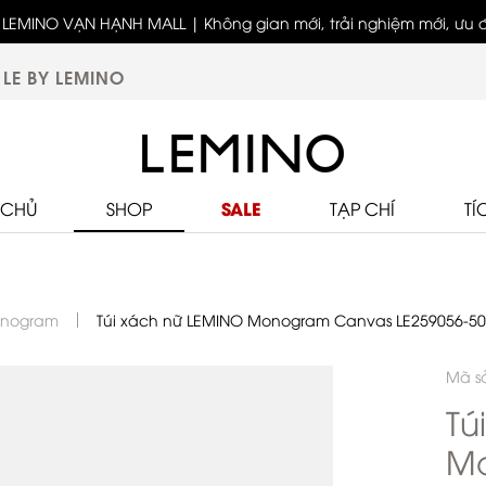
LEMINO VẠN HẠNH MALL | Không gian mới, trải nghiệm mới, ưu đã
Bốn thế hệ - Một tinh thần thời trang cùng LEMINO
biệt
LE BY LEMINO
SALE
 CHỦ
SHOP
TẠP CHÍ
TÍ
onogram
Túi xách nữ LEMINO Monogram Canvas LE259056-50
Mã s
Tú
M