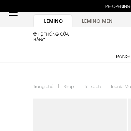
RE-OPENING 
LEMINO
LEMINO MEN
HỆ THỐNG CỬA
HÀNG
TRANG
Trang chủ
Shop
Túi xách
Iconic M