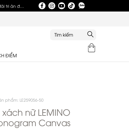
i tri ân đặc
Tri ân khách hàng nhân dịp khai trương showroom
CH ĐIỂM
ản phẩm: LE259056-50
i xách nữ LEMINO
onogram Canvas