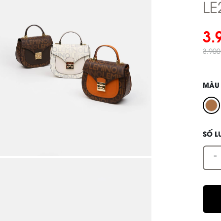
LE
3.
3.90
MÀU
SỐ 
-