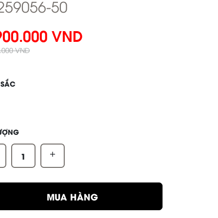
259056-50
900.000 VND
0.000 VND
 SẮC
LƯỢNG
+
MUA HÀNG