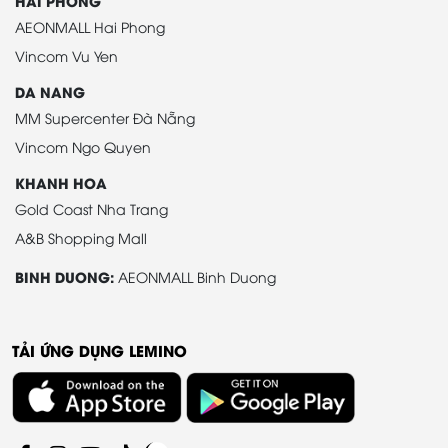
HAI PHONG
AEONMALL Hai Phong
Vincom Vu Yen
DA NANG
MM Supercenter Đà Nẵng
Vincom Ngo Quyen
KHANH HOA
Gold Coast Nha Trang
A&B Shopping Mall
BINH DUONG:
AEONMALL Binh Duong
TẢI ỨNG DỤNG LEMINO