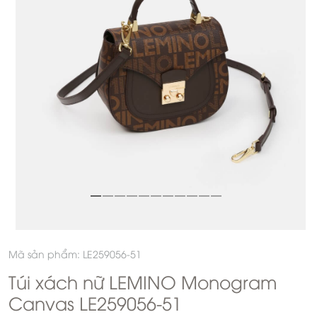
Mã sản phẩm: LE259056-51
Túi xách nữ LEMINO Monogram
Canvas LE259056-51