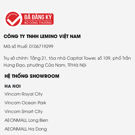
CÔNG TY TNHH LEMINO VIỆT NAM
Mã số thuế: 0106719299
Trụ sở chính: Tầng 21, tòa nhà Capital Tower, số 109, phố Trần
Hưng Đạo, phường Cửa Nam, TP.Hà Nội
HỆ THỐNG SHOWROOM
HA NOI
Vincom Royal City
Vincom Ocean Park
Vincom Smart City
AEONMALL Long Bien
AEONMALL Ha Dong