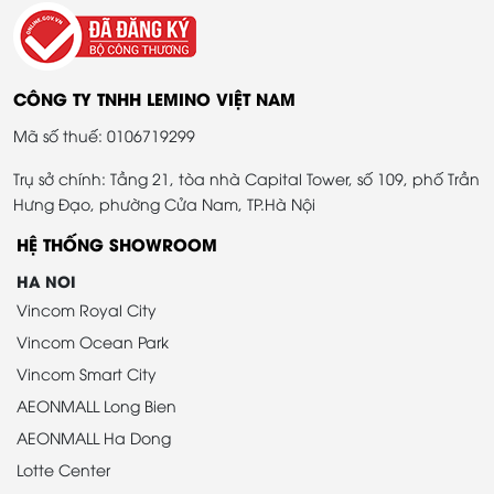
CÔNG TY TNHH LEMINO VIỆT NAM
Mã số thuế: 0106719299
Trụ sở chính: Tầng 21, tòa nhà Capital Tower, số 109, phố Trần
Hưng Đạo, phường Cửa Nam, TP.Hà Nội
HỆ THỐNG SHOWROOM
HA NOI
Vincom Royal City
Vincom Ocean Park
Vincom Smart City
AEONMALL Long Bien
AEONMALL Ha Dong
Lotte Center