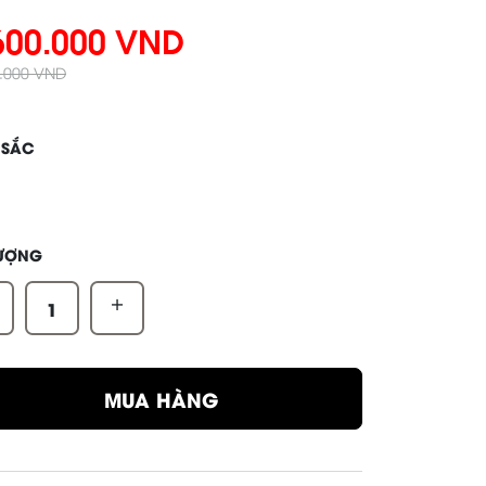
600.000 VND
0.000 VND
 SẮC
LƯỢNG
+
MUA HÀNG