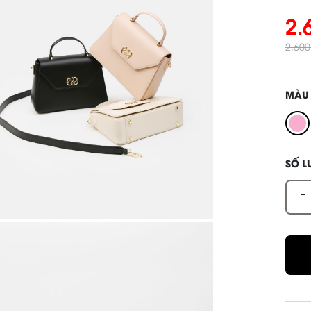
2.
2.60
MÀU
SỐ 
-