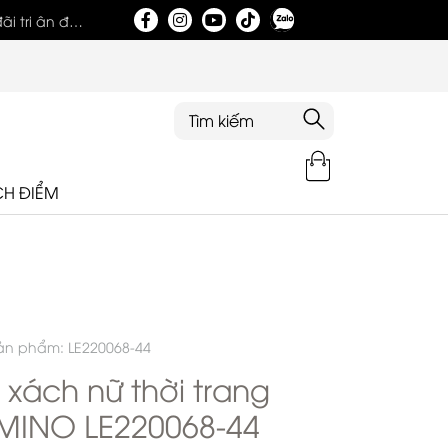
Tri ân khách hàng nhân dịp khai trương showroom
CH ĐIỂM
ản phẩm: LE220068-44
i xách nữ thời trang
MINO LE220068-44