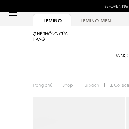
hông gian mới, trải nghiệm mới, ưu đãi tri ân đặc
biệt
LEMINO
LEMINO MEN
HỆ THỐNG CỬA
HÀNG
TRANG
Trang chủ
Shop
Túi xách
LL Collect