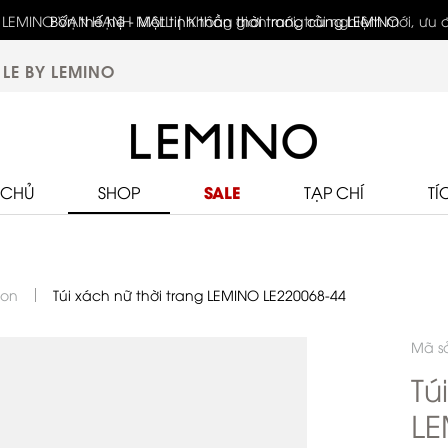
Bốn thế hệ - Một tinh thần thời trang cùng LEMINO
LE BY LEMINO
SALE
 CHỦ
SHOP
TẠP CHÍ
TÍ
ion
Túi xách nữ thời trang LEMINO LE220068-44
Mã s
Tú
LE