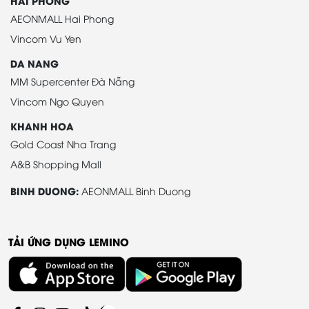
HAI PHONG
AEONMALL Hai Phong
Vincom Vu Yen
DA NANG
MM Supercenter Đà Nẵng
Vincom Ngo Quyen
KHANH HOA
Gold Coast Nha Trang
A&B Shopping Mall
BINH DUONG:
AEONMALL Binh Duong
TẢI ỨNG DỤNG LEMINO