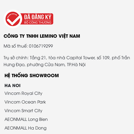
CÔNG TY TNHH LEMINO VIỆT NAM
Mã số thuế: 0106719299
Trụ sở chính: Tầng 21, tòa nhà Capital Tower, số 109, phố Trần
Hưng Đạo, phường Cửa Nam, TP.Hà Nội
HỆ THỐNG SHOWROOM
HA NOI
Vincom Royal City
Vincom Ocean Park
Vincom Smart City
AEONMALL Long Bien
AEONMALL Ha Dong