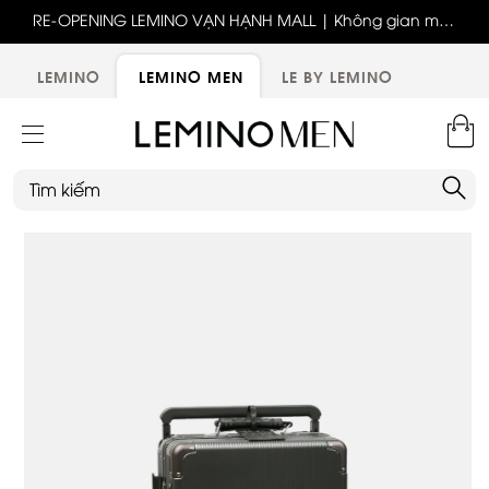
ốc
RE-OPENING LEMINO VẠN HẠNH MALL | Không gian mới,
x
trải nghiệm mới, ưu đãi tri ân đặc biệt
ới
LEMINO
LEMINO MEN
LE BY LEMINO