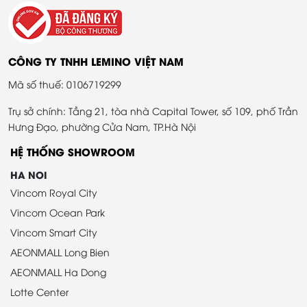
CÔNG TY TNHH LEMINO VIỆT NAM
Mã số thuế: 0106719299
Trụ sở chính: Tầng 21, tòa nhà Capital Tower, số 109, phố Trần
Hưng Đạo, phường Cửa Nam, TP.Hà Nội
HỆ THỐNG SHOWROOM
HA NOI
Vincom Royal City
Vincom Ocean Park
Vincom Smart City
AEONMALL Long Bien
AEONMALL Ha Dong
Lotte Center