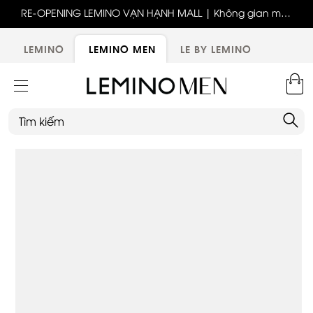
ốc
RE-OPENING LEMINO VẠN HẠNH MALL | Không gian mới,
x
trải nghiệm mới, ưu đãi tri ân đặc biệt
ới
LEMINO
LEMINO MEN
LE BY LEMINO