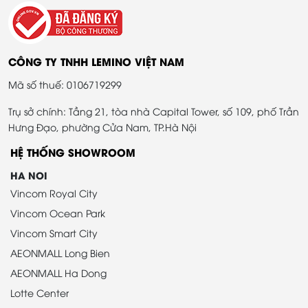
CÔNG TY TNHH LEMINO VIỆT NAM
Mã số thuế: 0106719299
Trụ sở chính: Tầng 21, tòa nhà Capital Tower, số 109, phố Trần
Hưng Đạo, phường Cửa Nam, TP.Hà Nội
HỆ THỐNG SHOWROOM
HA NOI
Vincom Royal City
Vincom Ocean Park
Vincom Smart City
AEONMALL Long Bien
AEONMALL Ha Dong
Lotte Center