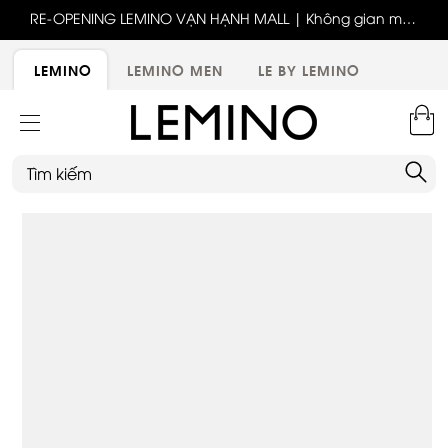
RE-OPENING LEMINO VẠN HẠNH MALL | Không gian mới,
Bốn thế hệ - Một tinh thần thời trang cùng LEMINO
trải nghiệm mới, ưu đãi tri ân đặc biệt
LEMINO
LEMINO MEN
LE BY LEMINO