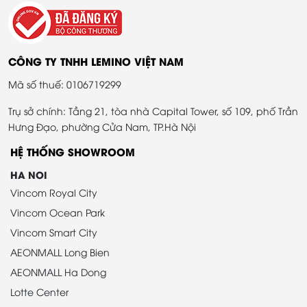
CÔNG TY TNHH LEMINO VIỆT NAM
Mã số thuế: 0106719299
Trụ sở chính: Tầng 21, tòa nhà Capital Tower, số 109, phố Trần
Hưng Đạo, phường Cửa Nam, TP.Hà Nội
HỆ THỐNG SHOWROOM
HA NOI
Vincom Royal City
Vincom Ocean Park
Vincom Smart City
AEONMALL Long Bien
AEONMALL Ha Dong
Lotte Center