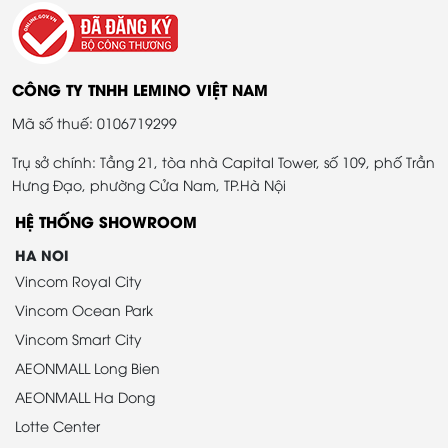
CÔNG TY TNHH LEMINO VIỆT NAM
Mã số thuế: 0106719299
Trụ sở chính: Tầng 21, tòa nhà Capital Tower, số 109, phố Trần
Hưng Đạo, phường Cửa Nam, TP.Hà Nội
HỆ THỐNG SHOWROOM
HA NOI
Vincom Royal City
Vincom Ocean Park
Vincom Smart City
AEONMALL Long Bien
AEONMALL Ha Dong
Lotte Center