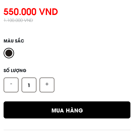
550.000 VND
1.100.000 VND
MÀU SẮC
SỐ LƯỢNG
-
+
MUA HÀNG