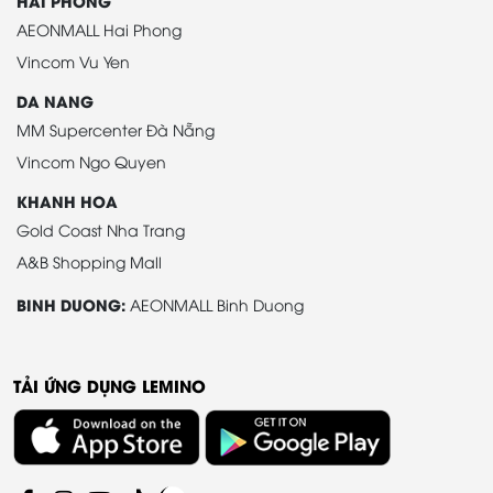
HAI PHONG
AEONMALL Hai Phong
Vincom Vu Yen
DA NANG
MM Supercenter Đà Nẵng
Vincom Ngo Quyen
KHANH HOA
Gold Coast Nha Trang
A&B Shopping Mall
BINH DUONG:
AEONMALL Binh Duong
TẢI ỨNG DỤNG LEMINO