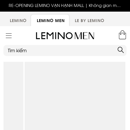
ốc
RE-OPENING LEMINO VẠN HẠNH MALL | Không gian mới,
x
trải nghiệm mới, ưu đãi tri ân đặc biệt
ới
LEMINO
LEMINO MEN
LE BY LEMINO