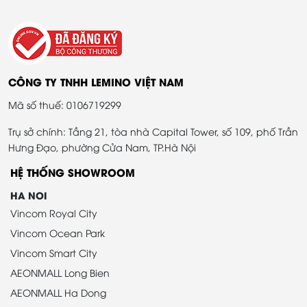
CÔNG TY TNHH LEMINO VIỆT NAM
Mã số thuế: 0106719299
Trụ sở chính: Tầng 21, tòa nhà Capital Tower, số 109, phố Trần
Hưng Đạo, phường Cửa Nam, TP.Hà Nội
HỆ THỐNG SHOWROOM
HA NOI
Vincom Royal City
Vincom Ocean Park
Vincom Smart City
AEONMALL Long Bien
AEONMALL Ha Dong