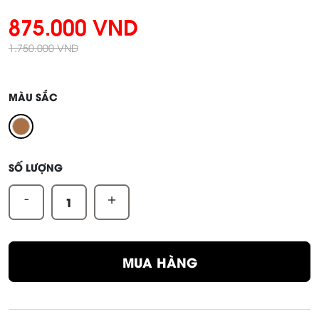
875.000 VND
1.750.000 VND
MÀU SẮC
SỐ LƯỢNG
-
+
MUA HÀNG