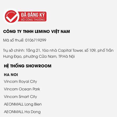
CÔNG TY TNHH LEMINO VIỆT NAM
Mã số thuế: 0106719299
Trụ sở chính: Tầng 21, tòa nhà Capital Tower, số 109, phố Trần
Hưng Đạo, phường Cửa Nam, TP.Hà Nội
HỆ THỐNG SHOWROOM
HA NOI
Vincom Royal City
Vincom Ocean Park
Vincom Smart City
AEONMALL Long Bien
AEONMALL Ha Dong