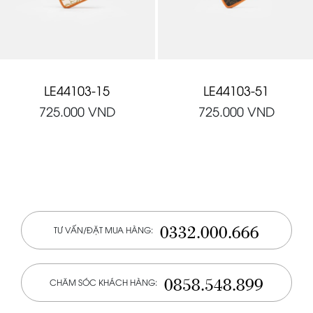
LE44103-15
LE44103-51
725.000
VND
725.000
VND
0332.000.666
TƯ VẤN/ĐẶT MUA HÀNG:
0858.548.899
CHĂM SÓC KHÁCH HÀNG: