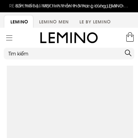
RE-OPENING LEMINO VẠN HẠNH MALL | Không gian mới,
Bốn thế hệ - Một tinh thần thời trang cùng LEMINO
trải nghiệm mới, ưu đãi tri ân đặc biệt
LEMINO
LEMINO MEN
LE BY LEMINO