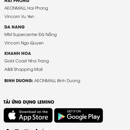
HAI PHONG
AEONMALL Hai Phong
Vincom Vu Yen
DA NANG
MM Supercenter Đà Nẵng
Vincom Ngo Quyen
KHANH HOA
Gold Coast Nha Trang
A&B Shopping Mall
BINH DUONG:
AEONMALL Binh Duong
TẢI ỨNG DỤNG LEMINO