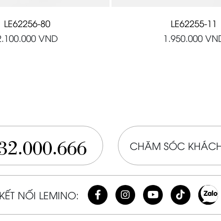
LE62256-80
LE62255-11
2.100.000
VND
1.950.000
VN
32.000.666
CHĂM SÓC KHÁCH
KẾT NỐI LEMINO: