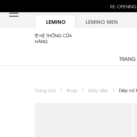
unway 25 bậc dốc đứng trong show "GOLDEN HOUR"
RE-OPENING 
ừ túi LEMINO với logo Double L mới sau một thập kỷ
LEMINO
LEMINO MEN
HỆ THỐNG CỬA
HÀNG
TRANG
Trang chủ
Shop
Giày dép
Dép nữ t