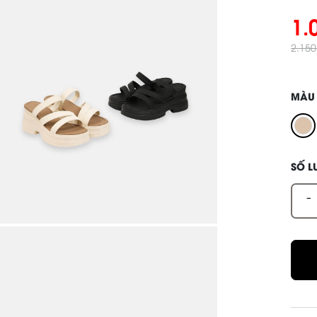
1.
2.15
MÀU
SỐ 
-