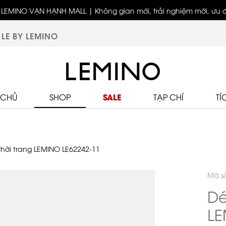
LEMINO VẠN HẠNH MALL | Không gian mới, trải nghiệm mới, ưu đã
biệt
LE BY LEMINO
SALE
 CHỦ
SHOP
TẠP CHÍ
TÍ
hời trang LEMINO LE62242-11
Mã s
Dé
LE