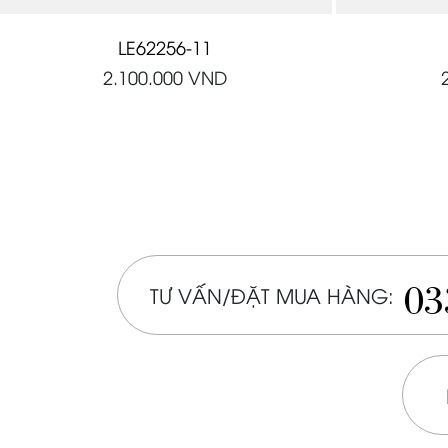
LE62256-11
2.100.000
VND
03
TƯ VẤN/ĐẶT MUA HÀNG: