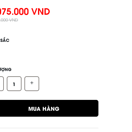
075.000 VND
0.000 VND
 SẮC
LƯỢNG
+
MUA HÀNG