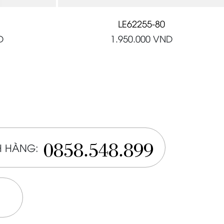
LE62255-80
D
1.950.000
VND
0858.548.899
 HÀNG: