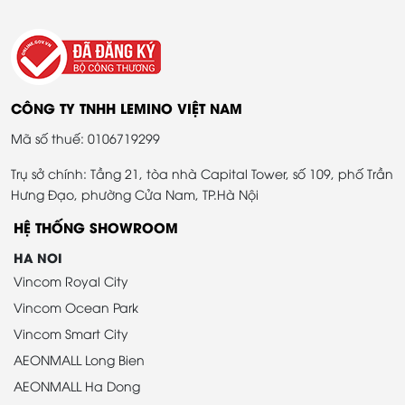
CÔNG TY TNHH LEMINO VIỆT NAM
Mã số thuế: 0106719299
Trụ sở chính: Tầng 21, tòa nhà Capital Tower, số 109, phố Trần
Hưng Đạo, phường Cửa Nam, TP.Hà Nội
HỆ THỐNG SHOWROOM
HA NOI
Vincom Royal City
Vincom Ocean Park
Vincom Smart City
AEONMALL Long Bien
AEONMALL Ha Dong