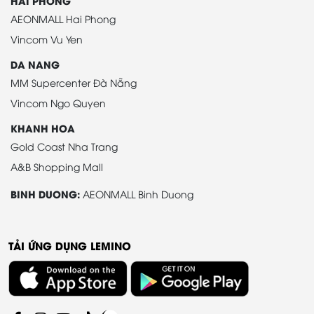
HAI PHONG
AEONMALL Hai Phong
Vincom Vu Yen
DA NANG
MM Supercenter Đà Nẵng
Vincom Ngo Quyen
KHANH HOA
Gold Coast Nha Trang
A&B Shopping Mall
BINH DUONG:
AEONMALL Binh Duong
TẢI ỨNG DỤNG LEMINO