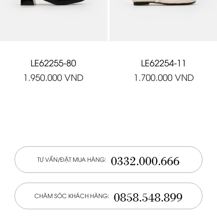
LE62255-80
LE62254-11
1.950.000
VND
1.700.000
VND
0332.000.666
TƯ VẤN/ĐẶT MUA HÀNG:
0858.548.899
CHĂM SÓC KHÁCH HÀNG: