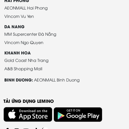
HAI PHONG
AEONMALL Hai Phong
Vincom Vu Yen
DA NANG
MM Supercenter Đà Nẵng
Vincom Ngo Quyen
KHANH HOA
Gold Coast Nha Trang
A&B Shopping Mall
BINH DUONG:
AEONMALL Binh Duong
TẢI ỨNG DỤNG LEMINO