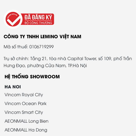
CÔNG TY TNHH LEMINO VIỆT NAM
Mã số thuế: 0106719299
Trụ sở chính: Tầng 21, tòa nhà Capital Tower, số 109, phố Trần
Hưng Đạo, phường Cửa Nam, TP.Hà Nội
HỆ THỐNG SHOWROOM
HA NOI
Vincom Royal City
Vincom Ocean Park
Vincom Smart City
AEONMALL Long Bien
AEONMALL Ha Dong