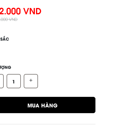
2.000 VND
5.000 VND
 SẮC
LƯỢNG
+
MUA HÀNG