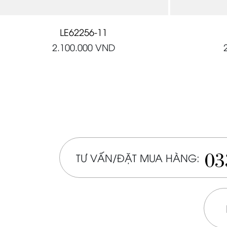
LE62256-11
2.100.000
VND
03
TƯ VẤN/ĐẶT MUA HÀNG: