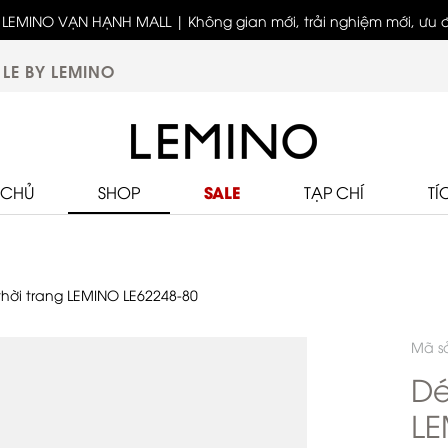
LEMINO VẠN HẠNH MALL | Không gian mới, trải nghiệm mới, ưu đã
Bốn thế hệ - Một tinh thần thời trang cùng LEMINO
biệt
LE BY LEMINO
SALE
 CHỦ
SHOP
TẠP CHÍ
TÍ
hời trang LEMINO LE62248-80
Mã s
Dé
LE