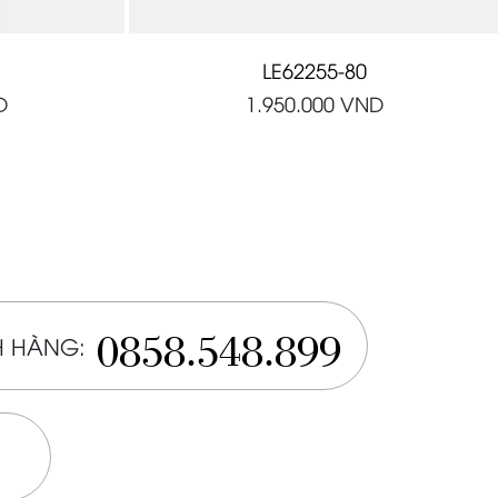
LE62255-80
D
1.950.000
VND
0858.548.899
 HÀNG: