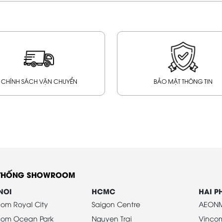
CHÍNH SÁCH VẬN CHUYỂN
BẢO MẬT THÔNG TIN
 THỐNG SHOWROOM
NOI
HCMC
HAI 
om Royal City
Saigon Centre
AEONM
com Ocean Park
Nguyen Trai
Vinco