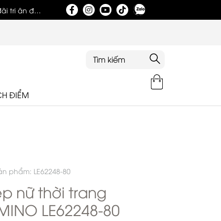
i tri ân đặc
Tri ân khách hàng nhân dịp khai trương showroom
CH ĐIỂM
ản phẩm: LE62248-80
p nữ thời trang
MINO LE62248-80