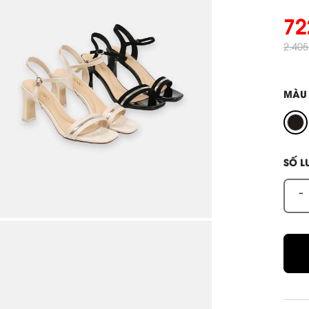
72
2.40
MÀU
SỐ 
-