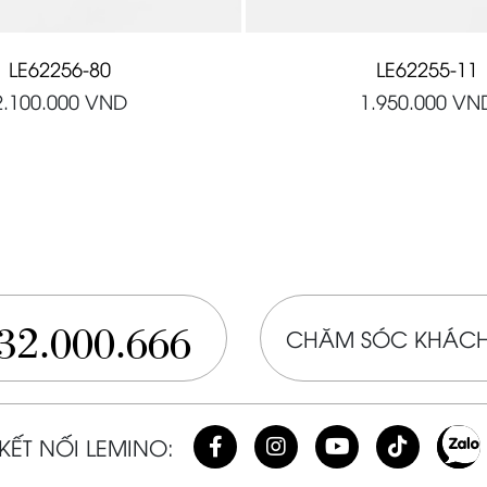
LE62256-80
LE62255-11
2.100.000
VND
1.950.000
VN
32.000.666
CHĂM SÓC KHÁCH
KẾT NỐI LEMINO: