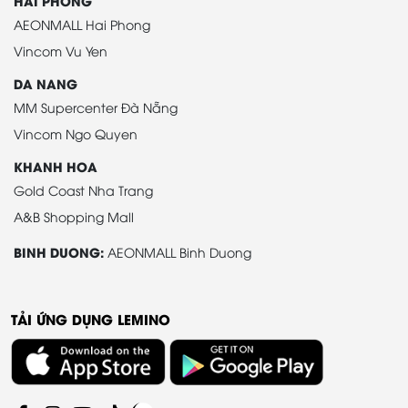
HAI PHONG
AEONMALL Hai Phong
Vincom Vu Yen
DA NANG
MM Supercenter Đà Nẵng
Vincom Ngo Quyen
KHANH HOA
Gold Coast Nha Trang
A&B Shopping Mall
BINH DUONG:
AEONMALL Binh Duong
TẢI ỨNG DỤNG LEMINO