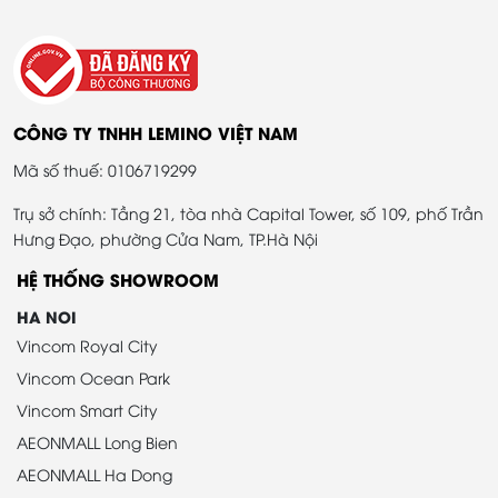
CÔNG TY TNHH LEMINO VIỆT NAM
Mã số thuế: 0106719299
Trụ sở chính: Tầng 21, tòa nhà Capital Tower, số 109, phố Trần
Hưng Đạo, phường Cửa Nam, TP.Hà Nội
HỆ THỐNG SHOWROOM
HA NOI
Vincom Royal City
Vincom Ocean Park
Vincom Smart City
AEONMALL Long Bien
AEONMALL Ha Dong